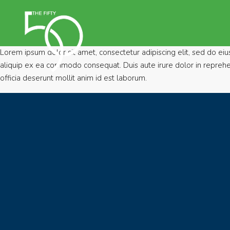
Lorem ipsum dolor sit amet, consectetur adipiscing elit, sed do ei
aliquip ex ea commodo consequat. Duis aute irure dolor in reprehende
officia deserunt mollit anim id est laborum.