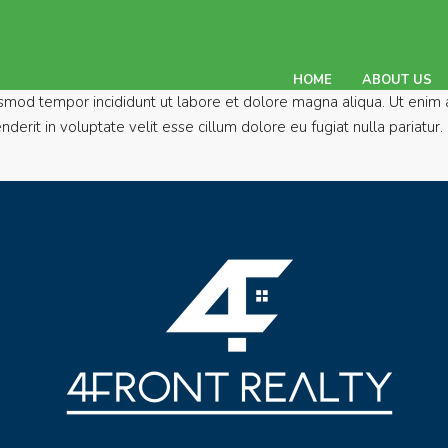
HOME
ABOUT US
usmod tempor incididunt ut labore et dolore magna aliqua. Ut enim a
rit in voluptate velit esse cillum dolore eu fugiat nulla pariatur. 