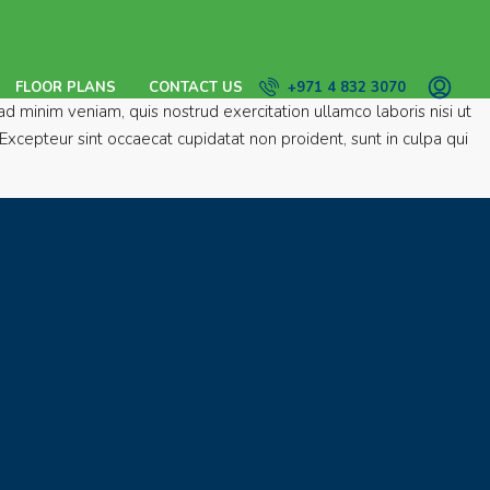
FLOOR PLANS
CONTACT US
+971 4 832 3070
d minim veniam, quis nostrud exercitation ullamco laboris nisi ut
Excepteur sint occaecat cupidatat non proident, sunt in culpa qui