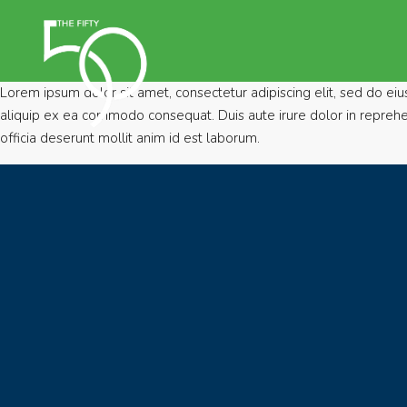
Lorem ipsum dolor sit amet, consectetur adipiscing elit, sed do ei
aliquip ex ea commodo consequat. Duis aute irure dolor in reprehende
officia deserunt mollit anim id est laborum.