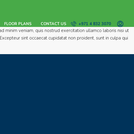
FLOOR PLANS
CONTACT US
+971 4 832 3070
d minim veniam, quis nostrud exercitation ullamco laboris nisi ut
Excepteur sint occaecat cupidatat non proident, sunt in culpa qui